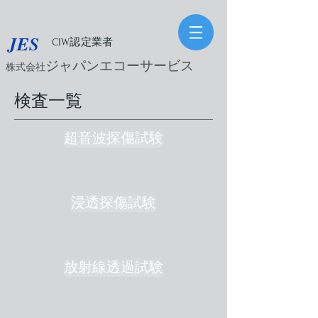
​JES
CIW認定業者
ジャパンエコーサービス
株式会社
​検査一覧
超音波探傷試験
浸透探傷試験
放射線透過試験